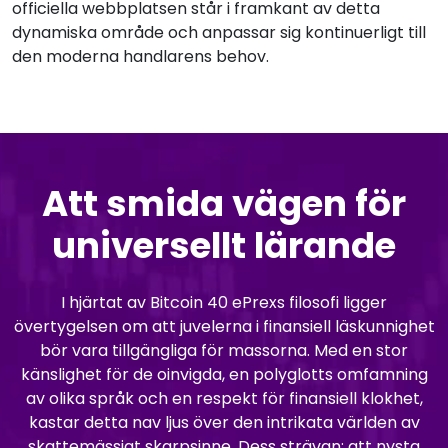
officiella webbplatsen står i framkant av detta
dynamiska område och anpassar sig kontinuerligt till
den moderna handlarens behov.
Att smida vägen för
universellt lärande
I hjärtat av Bitcoin 40 ePrexs filosofi ligger
övertygelsen om att juvelerna i finansiell läskunnighet
bör vara tillgängliga för massorna. Med en stor
känslighet för de oinvigda, en polyglotts omfamning
av olika språk och en respekt för finansiell klokhet,
kastar detta nav ljus över den intrikata världen av
skattemässigt skarpsinne. Dess strävan: att nysta