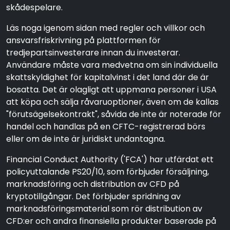
skådespelare.
Läs noga igenom sidan med regler och villkor och
ansvarsfriskrivning på plattformen för
tredjepartsinvesterare innan du investerar.
Användare måste vara medvetna om sin individuella
skattskyldighet för kapitalvinst i det land där de är
bosatta. Det är olagligt att uppmana personer i USA
att köpa och sälja råvaruoptioner, även om de kallas
"förutsägelsekontrakt", såvida de inte är noterade för
handel och handlas på en CFTC-registrerad börs
eller om de inte är juridiskt undantagna.
Financial Conduct Authority ('FCA') har utfärdat ett
policyuttalande PS20/10, som förbjuder försäljning,
marknadsföring och distribution av CFD på
kryptotillgångar. Det förbjuder spridning av
marknadsföringsmaterial som rör distribution av
CFD:er och andra finansiella produkter baserade på