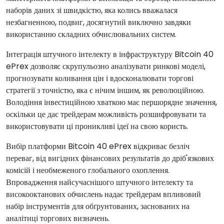
наборів даних зі швидкістю, яка колись вважалася
незбагненною, подвиг, досягнутий виключно завдяки
використанню складних обчислювальних систем.
Інтеграція штучного інтелекту в інфраструктуру Bitcoin 40
ePrex дозволяє скрупульозно аналізувати ринкові моделі,
прогнозувати коливання цін і вдосконалювати торгові
стратегії з точністю, яка є нічим іншим, як революційною.
Володіння інвестиційною хваткою має першорядне значення,
оскільки це дає трейдерам можливість розшифровувати та
використовувати ці проникливі ідеї на свою користь.
Вибір платформи Bitcoin 40 ePrex відкриває безліч
переваг, від вигідних фінансових результатів до дріб'язкових
комісій і необмеженого глобального охоплення.
Впровадження найсучаснішого штучного інтелекту та
високооктанових обчислень надає трейдерам впливовий
набір інструментів для обґрунтованих, заснованих на
аналітиці торгових визначень.