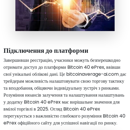
Підключення до платформи
Завершивши реєстрацію, учасники можуть безперешкодно
отримати доступ до платформи Bitcoin 40 ePrex, ввівши
свої унікальні облікові дані. Це bitcoinaverage-ai.com дає
трейдерам можливість налаштовувати свою торгову тактику
та вподобання, обіцяючи індивідуальну зустріч з ринками.
Розуміння нюансів залучення та налаштування налаштувань
у додатку Bitcoin 40 ePrex має вирішальне значення для
вмілої торгівлі в 2025. Огляд Bitcoin 40 ePrex
перегукується з важливістю глибокого розуміння Bitcoin 40
ePrex офіційного сайту для успішної навігації по ринку.