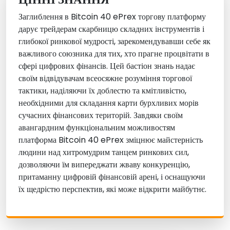
Заглиблення в Bitcoin 40 ePrex торгову платформу
дарує трейдерам скарбницю складних інструментів і
глибокої ринкової мудрості, зарекомендувавши себе як
важливого союзника для тих, хто прагне процвітати в
сфері цифрових фінансів. Цей бастіон знань надає
своїм відвідувачам всеосяжне розуміння торгової
тактики, наділяючи їх доблестю та кмітливістю,
необхідними для складання карти бурхливих морів
сучасних фінансових територій. Завдяки своїм
авангардним функціональним можливостям
платформа Bitcoin 40 ePrex зміцнює майстерність
людини над хитромудрим танцем ринкових сил,
дозволяючи їм випереджати жваву конкуренцію,
притаманну цифровій фінансовій арені, і оснащуючи
їх щедрістю перспектив, які може відкрити майбутнє.