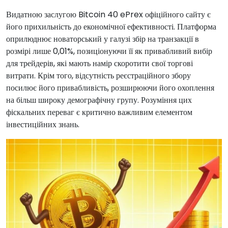
Видатною заслугою Bitcoin 40 ePrex офіційного сайту є
його прихильність до економічної ефективності. Платформа
оприлюднює новаторський у галузі збір на транзакції в
розмірі лише 0,01%, позиціонуючи її як привабливий вибір
для трейдерів, які мають намір скоротити свої торгові
витрати. Крім того, відсутність реєстраційного збору
посилює його привабливість, розширюючи його охоплення
на більш широку демографічну групу. Розуміння цих
фіскальних переваг є критично важливим елементом
інвестиційних знань.