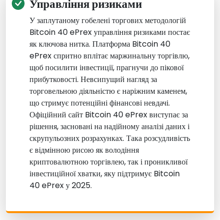
Управління ризиками
У заплутаному гобелені торгових методологій
Bitcoin 40 ePrex управління ризиками постає
як ключова нитка. Платформа Bitcoin 40
ePrex спритно вплітає маржинальну торгівлю,
щоб посилити інвестиції, прагнучи до пікової
прибутковості. Невсипущий нагляд за
торговельною діяльністю є наріжним каменем,
що стримує потенційні фінансові невдачі.
Офіційний сайт Bitcoin 40 ePrex виступає за
рішення, засновані на надійному аналізі даних і
скрупульозних розрахунках. Така розсудливість
є відмінною рисою як володіння
криптовалютною торгівлею, так і проникливої
інвестиційної хватки, яку підтримує Bitcoin
40 ePrex у 2025.