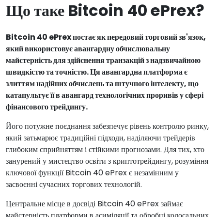
Що таке Bitcoin 40 ePrex?
Bitcoin 40 ePrex постає як передовий торговий зв'язок,
який використовує авангардну обчислювальну
майстерність для здійснення транзакцій з надзвичайною
швидкістю та точністю. Ця авангардна платформа є
злиттям надійних обчислень та штучного інтелекту, що
катапультує її в авангард технологічних проривів у сфері
фінансового трейдингу.
Його потужне поєднання забезпечує рівень контролю ринку,
який затьмарює традиційні підходи, наділяючи трейдерів
глибоким сприйняттям і стійкими прогнозами. Для тих, хто
занурений у мистецтво освіти з криптотрейдингу, розуміння
ключової функції Bitcoin 40 ePrex є незамінним у
засвоєнні сучасних торгових технологій.
Центральне місце в досвіді Bitcoin 40 ePrex займає
майстерність платформи в асиміляції та обробці колосальних