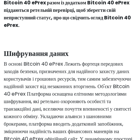
Bitcoin 40 ePrex разом із додатком Bitcoin 40 ePrex
піддаються ретельній перевірці, щоб зберегти свій
неприступний статус, про що свідчить огляд Bitcoin 40
ePrex.
Шифрування даних
В основі
Bitcoin 40 ePrex
Лежить фортеця передових
заходів безпеки, призначених для надійного захисту даних
користувачів і грошових ресурсів, тим самим забезпечуючи
надійний захист від незаконних вторгнень. Об'єкт
Bitcoin
40 ePrex
Платформа оснащена елітними методологіями
шифрування, які ретельно охороняють особисті та
транзакційні дані, вселяючи почуття впевненості у святості
кожного обміну. Укладаючи альянси з шановними
брокерами, платформа вводить додатковий запобіжник,
зміцнюючи надійність ваших фінансових маневрів на
Bitcoin 40 ePrex
офіційний сайт. У динамічному просторі