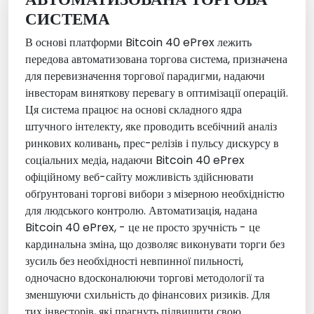
СИСТЕМА
В основі платформи Bitcoin 40 ePrex лежить
передова автоматизована торгова система, призначена
для перевизначення торгової парадигми, надаючи
інвесторам виняткову перевагу в оптимізації операцій.
Ця система працює на основі складного ядра
штучного інтелекту, яке проводить всебічний аналіз
ринкових коливань, прес-релізів і пульсу дискурсу в
соціальних медіа, надаючи Bitcoin 40 ePrex
офіційному веб-сайту можливість здійснювати
обґрунтовані торгові вибори з мізерною необхідністю
для людського контролю. Автоматизація, надана
Bitcoin 40 ePrex, - це не просто зручність - це
кардинальна зміна, що дозволяє виконувати торги без
зусиль без необхідності невпинної пильності,
одночасно вдосконалюючи торгові методології та
зменшуючи схильність до фінансових ризиків. Для
тих інвесторів, які прагнуть підвищити свою