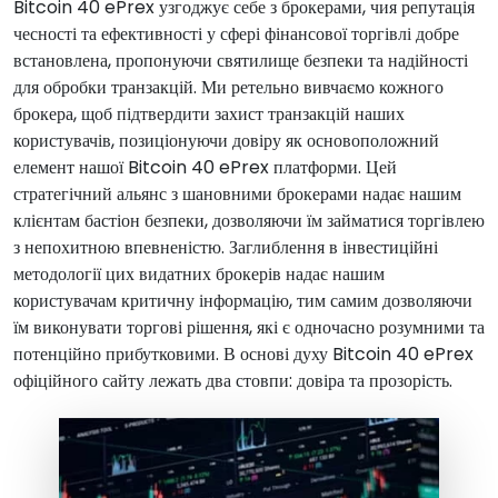
Bitcoin 40 ePrex узгоджує себе з брокерами, чия репутація
чесності та ефективності у сфері фінансової торгівлі добре
встановлена, пропонуючи святилище безпеки та надійності
для обробки транзакцій. Ми ретельно вивчаємо кожного
брокера, щоб підтвердити захист транзакцій наших
користувачів, позиціонуючи довіру як основоположний
елемент нашої Bitcoin 40 ePrex платформи. Цей
стратегічний альянс з шановними брокерами надає нашим
клієнтам бастіон безпеки, дозволяючи їм займатися торгівлею
з непохитною впевненістю. Заглиблення в інвестиційні
методології цих видатних брокерів надає нашим
користувачам критичну інформацію, тим самим дозволяючи
їм виконувати торгові рішення, які є одночасно розумними та
потенційно прибутковими. В основі духу Bitcoin 40 ePrex
офіційного сайту лежать два стовпи: довіра та прозорість.