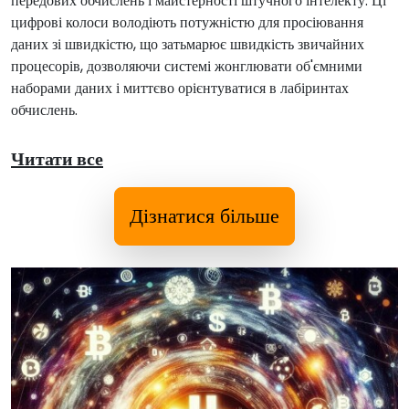
передових обчислень і майстерності штучного інтелекту. Ці
цифрові колоси володіють потужністю для просіювання
даних зі швидкістю, що затьмарює швидкість звичайних
процесорів, дозволяючи системі жонглювати об'ємними
наборами даних і миттєво орієнтуватися в лабіринтах
обчислень.
Читати все
Дізнатися більше