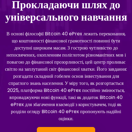
Прокладаючи шлях до
універсального навчання
В основі філософії Bitcoin 40 ePrex лежить переконання,
що коштовності фінансової грамотності повинні бути
доступні широким масам. З гострою чутливістю до
непосвячених, охопленням поліглотом різноманітних мов і
повагою до фінансової прозорливості, цей центр проливає
світло на заплутаний світ фінансової хватки. Його завдання:
розгадати складний гобелен основ інвестування для
спраглого знань населення. У міру того, як розгортається
2025, платформа Bitcoin 40 ePrex постійно змінюється,
впроваджуючи нові функції, такі як додаток Bitcoin 40
ePrex для збагачення взаємодії з користувачем, тоді як
розділи огляду Bitcoin 40 ePrex пропонують надійні
оцінки.