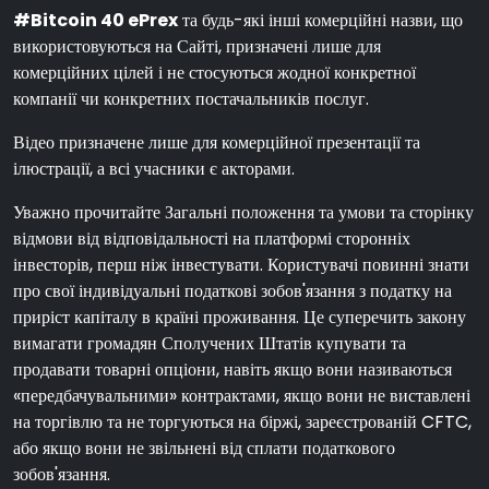
#Bitcoin 40 ePrex
та будь-які інші комерційні назви, що
використовуються на Сайті, призначені лише для
комерційних цілей і не стосуються жодної конкретної
компанії чи конкретних постачальників послуг.
Відео призначене лише для комерційної презентації та
ілюстрації, а всі учасники є акторами.
Уважно прочитайте Загальні положення та умови та сторінку
відмови від відповідальності на платформі сторонніх
інвесторів, перш ніж інвестувати. Користувачі повинні знати
про свої індивідуальні податкові зобов'язання з податку на
приріст капіталу в країні проживання. Це суперечить закону
вимагати громадян Сполучених Штатів купувати та
продавати товарні опціони, навіть якщо вони називаються
«передбачувальними» контрактами, якщо вони не виставлені
на торгівлю та не торгуються на біржі, зареєстрованій CFTC,
або якщо вони не звільнені від сплати податкового
зобов'язання.