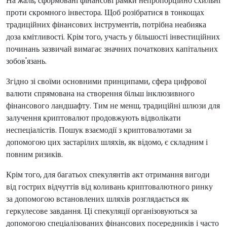
На жаль, сформовані фінансові рамки непропорційно схильні
проти скромного інвестора. Щоб розібратися в тонкощах
традиційних фінансових інструментів, потрібна неабияка
доза кмітливості. Крім того, участь у більшості інвестиційних
починань зазвичай вимагає значних початкових капітальних
зобов'язань.
Згідно зі своїми основними принципами, сфера цифрової
валюти спрямована на створення більш інклюзивного
фінансового ландшафту. Тим не менш, традиційні шлюзи для
залучення криптовалют продовжують відволікати
неспеціалістів. Пошук взаємодії з криптовалютами за
допомогою цих застарілих шляхів, як відомо, є складним і
повним ризиків.
Крім того, для багатьох спекулянтів акт отримання вигоди
від гострих відчуттів від коливань криптовалютного ринку
за допомогою встановлених шляхів розглядається як
геркулесове завдання. Ці спекуляції організовуються за
допомогою спеціалізованих фінансових посередників і часто