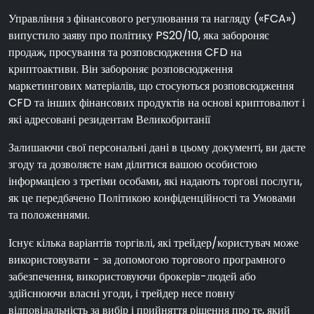
Управління з фінансового регулювання та нагляду («FCA»)
випустило заяву про політику PS20/10, яка забороняє
продаж, просування та розповсюдження CFD на
криптоактиви. Він забороняє розповсюдження
маркетингових матеріалів, що стосуються розповсюдження
CFD та інших фінансових продуктів на основі криптовалют і
які адресовані резидентам Великобританії
Залишаючи свої персональні дані в цьому документі, ви даєте
згоду та дозволяєте нам ділитися вашою особистою
інформацією з третіми особами, які надають торгові послуги,
як це передбачено Політикою конфіденційності та Умовами
та положеннями.
Існує кілька варіантів торгівлі, які трейдер/користувач може
використовувати - за допомогою торгового програмного
забезпечення, використовуючи брокерів-людей або
здійснюючи власні угоди, і трейдер несе повну
відповідальність за вибір і прийняття рішення про те, який