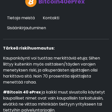
Bitcoin40ePrex
Tietoja meistä
Kontakti
Sisäänkirjautuminen
Tärkeä riskihuomautus:
Kaupankäynti voi tuottaa merkittäviä etuja; Siihen
liittyy kuitenkin myös osittaisen/täyden varojen
menetyksen riski, ja alkuperäisten sijoittajien olisi
harkittava sitä. Noin 70 prosenttia sijoittajista
menettää rahaa.
#Bitcoin 40 ePrex
ja kaikki muut sivustolla käytetyt
kaupalliset nimet ovat vain kaupallisiin tarkoituksiin,
eivätkä ne viittaa mihinkään tiettyyn yritykseen tai
tiettyihin palveluntarjoajiin.