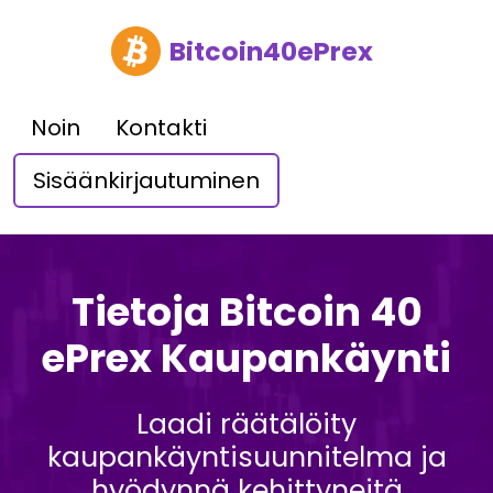
Bitcoin40ePrex
Noin
Kontakti
Sisäänkirjautuminen
Tietoja Bitcoin 40
ePrex Kaupankäynti
Laadi räätälöity
kaupankäyntisuunnitelma ja
hyödynnä kehittyneitä