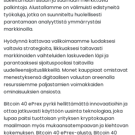
sukeltamaan sisään ja saamaan merkittäviä
palkintoja. Alustallamme on välimuisti edistyneitä
työkaluja, jotka on suunniteltu huolellisesti
parantamaan analyyttistä ymmärrystäsi
markkinoilla.
Hyödynnä kattavaa valikoimaamme luodaksesi
valtavia strategioita, liikkuaksesi taitavasti
markkinoiden vaihteluiden laskuveden läpi ja
parantaaksesi sijoituspooliasi taitavilla
uudelleensijoitusliikkeillä. Monet kauppiaat omistavat
menestyksensä digitaalisen valuutan areenalla
resurssiemme paljastamien voimakkaiden
ominaisuuksien ansiosta.
Bitcoin 40 ePrex pyrkii hellittämättä innovaatioihin ja
ottaa jatkuvasti käyttöön uusinta teknologiaa, joka
lupaa paitsi tuottoisan yrityksen kryptokaupan
maailmaan myös mukaansatempaavan ja kiehtovan
kokemuksen. Bitcoin 40 ePrex-alusta, Bitcoin 40