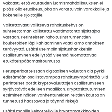
vakaasti, että vaurauden luomismahdollisuuksien ei
pitäisi olla etuoikeus, joka on varattu vain varakkaille ja
kokeneille sijoittajille.
Valitettavasti vallitseva rahoituskehys on
suhteettoman kallistettu vaatimatonta sijoittajaa
vastaan. Perinteisten rahoitusinstrumenttien
koukeroiden läpi kahlaaminen vaatii aimo annoksen
terävyyttä. Lisäksi useimpiin sijoitushankkeisiin
osallistuminen edellyttää yleensä huomattavaa
etukäteispääomasitoumusta.
Perusperiaatteissaan digitaalisen valuutan ala pyrkii
edistämään osallistavampaa rahoitusympäristöä. Silti
perinteiset portit kryptovaluuttojen osallistumiseen
syrjäyttävät edelleen maallikon. Kryptositoutumisen
etsiminen näiden vanhentuneiden reittien kautta on
tunnetusti haastavaa ja täynnä riskejä.
Lisäksi monille keinottelijoille kryptomarkkinoiden