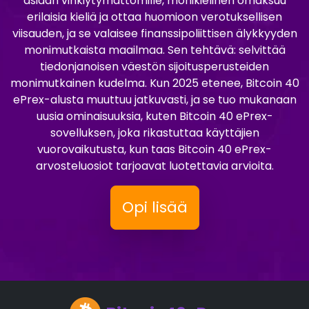
asiaan vihkiytymättömille, monikielinen omaksuu
erilaisia kieliä ja ottaa huomioon verotuksellisen
viisauden, ja se valaisee finanssipoliittisen älykkyyden
monimutkaista maailmaa. Sen tehtävä: selvittää
tiedonjanoisen väestön sijoitusperusteiden
monimutkainen kudelma. Kun 2025 etenee, Bitcoin 40
ePrex-alusta muuttuu jatkuvasti, ja se tuo mukanaan
uusia ominaisuuksia, kuten Bitcoin 40 ePrex-
sovelluksen, joka rikastuttaa käyttäjien
vuorovaikutusta, kun taas Bitcoin 40 ePrex-
arvosteluosiot tarjoavat luotettavia arvioita.
Opi lisää