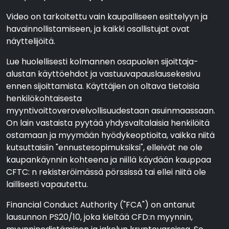
Video on tarkoitettu vain kaupalliseen esittelyyn ja
havainnollistamiseen, ja kaikki osallistujat ovat
näyttelijöitä.
Lue huolellisesti kolmannen osapuolen sijoittaja-
alustan käyttöehdot ja vastuuvapauslausekesivu
ennen sijoittamista. Käyttäjien on oltava tietoisia
henkilökohtaisesta
myyntivoittoverovelvollisuudestaan asuinmaassaan.
On lain vastaista pyytää yhdysvaltalaisia henkilöitä
ostamaan ja myymään hyödykeoptioita, vaikka niitä
kutsuttaisiin "ennustesopimuksiksi", elleivät ne ole
kaupankäynnin kohteena ja niillä käydään kauppaa
CFTC: n rekisteröimässä pörssissä tai ellei niitä ole
laillisesti vapautettu.
Financial Conduct Authority ("FCA") on antanut
lausunnon PS20/10, joka kieltää CFD:n myynnin,