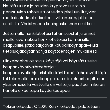
myynninedistämisen ja jakelun kryptovaroissa. Se
kieltää CFD: n ja muiden kryptovaluuttoihin
perustuvien rahoitustuotteiden jakeluun liittyvien
markkinointimateriaalien levittämisen, jotka on
osoitettu Yhdistyneen kuningaskunnan asukkaille
Jättämällä henkilötietosi tähän suostut ja annat
meille luvan jakaa henkilötietojasi kolmansille
osapuolille, jotka tarjoavat kaupankäyntipalveluja
tietosuojakäytännön ja käyttöehtojen mukaisesti.
Elinkeinonharjoittaja / käyttäjä voi käyttää useita
kaupankäyntivaihtoehtoja -
kaupankäyntiohjelmistolla, käyttämällä ihmisvälittäjiä
tai tekemällä omia kauppoja, ja elinkeinonharjoittajan
yksinomaisella vastuulla on valita ja päättää, mikä on
hänelle oikea tapa käydä kauppaa.
Tekijänoikeudet © 2025 Kaikki oikeudet pidätetään