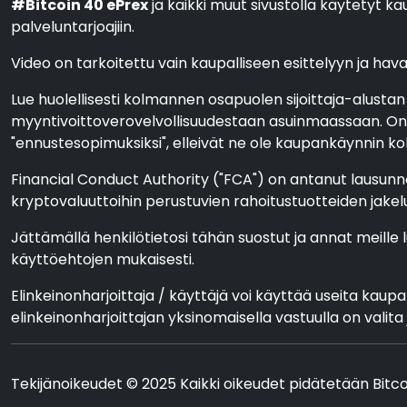
#Bitcoin 40 ePrex
ja kaikki muut sivustolla käytetyt kau
palveluntarjoajiin.
Video on tarkoitettu vain kaupalliseen esittelyyn ja havain
Lue huolellisesti kolmannen osapuolen sijoittaja-alustan
myyntivoittoverovelvollisuudestaan asuinmaassaan. On l
"ennustesopimuksiksi", elleivät ne ole kaupankäynnin koht
Financial Conduct Authority ("FCA") on antanut lausunno
kryptovaluuttoihin perustuvien rahoitustuotteiden jakel
Jättämällä henkilötietosi tähän suostut ja annat meille 
käyttöehtojen mukaisesti.
Elinkeinonharjoittaja / käyttäjä voi käyttää useita kaup
elinkeinonharjoittajan yksinomaisella vastuulla on vali
Tekijänoikeudet © 2025 Kaikki oikeudet pidätetään Bitc