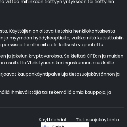
ne viittaa mihinkään tiettyyn yritykseen tai tiettyihin
ta. Käyttäjien on oltava tietoisia henkilökohtaisesta
 ja myymään hyödykeoptioita, vaikka niitä kutsuttaisiin
sissä tai ellei niitä ole laillisesti vapautettu.
n ja jakelun kryptovaroissa. Se kieltää CFD: n ja muiden
a on osoitettu Yhdistyneen kuningaskunnan asukkaille
 tarjoavat kaupankäyntipalveluja tietosuojakäytännön ja
llä ihmisvälittäjiä tai tekemällä omia kauppoja, ja
Käyttöehdot
Tietosuojakäytäntö