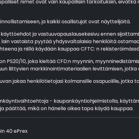
palliset nimet ovat vain kaupallisiin tarkoituksiin, eivätkä 
nollistamiseen, ja kaikki osallistujat ovat näyttelijöitä.
 käyttöehdot ja vastuuvapauslausekesivu ennen sijoittamis
ain vastaista pyytää yhdysvaltalaisia henkilöitä ostamaan
eena ja niillä käydään kauppaa CFTC: n rekisteröimässä pörs
n PS20/10, joka kieltää CFD:n myynnin, myynninedistämise
uun liittyvien markkinointimateriaalien levittämisen, jotk
luvan jakaa henkilötietojasi kolmansille osapuolille, jotka
ankäyntivaihtoehtoja - kaupankäyntiohjelmistolla, käyttämä
ta ja päättää, mikä on hänelle oikea tapa käydä kauppaa.
oin 40 ePrex