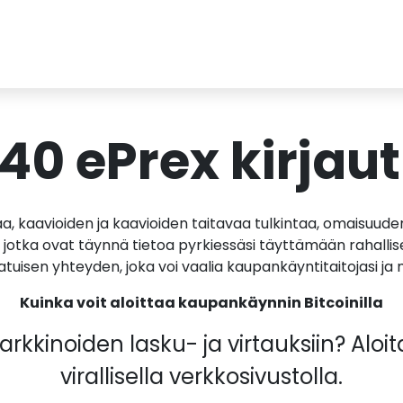
 40 ePrex kirja
 kaavioiden ja kaavioiden taitavaa tulkintaa, omaisuuden
 jotka ovat täynnä tietoa pyrkiessäsi täyttämään rahallise
aatuisen yhteyden, joka voi vaalia kaupankäyntitaitojasi j
Kuinka voit aloittaa kaupankäynnin Bitcoinilla
kkinoiden lasku- ja virtauksiin? Aloita
virallisella verkkosivustolla.