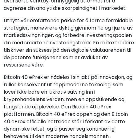
avanserte verktøy, omhyggelig utformet for å
avgrense din analytiske skarpsindighet i markedet.
Utnytt vår omfattende pakke for å forme formidable
strategier, manøvrere dyktig gjennom flo og fjære av
markedssvingninger, og forbedre investeringspoolen
din med smarte reinvesteringstrekk. En rekke tradere
tilskriver sin suksess på den digitale valutaarenaen til
de potente funksjonene som er avduket av
ressursene våre.
Bitcoin 40 ePrex er nådeløs i sin jakt på innovasjon, og
ruller konsekvent ut toppmoderne teknologi som
lover ikke bare en lukrativ satsing inn i
kryptohandelens verden, men en oppslukende og
fengslende opplevelse. Den Bitcoin 40 ePrex
plattformen, Bitcoin 40 ePrex appen og den Bitcoin
40 ePrex offisielle nettsiden står i forkant av dette
dynamiske feltet, og tilpasser seg kontinuerlig
behovene til den moderne handelsmannen.