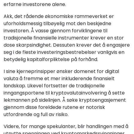
erfarne investorene alene.
Akk, det rådende økonomiske rammeverket er
uforholdsmessig tilbøyelig mot den beskjedne
investoren. Å vasse gjennom forviklingene til
tradisjonelle finansielle instrumenter krever en stor
dose skarpsindighet. Dessuten krever det å engasjere
seg i de fleste investeringsbestrebelser vanligvis en
betydelig kapitalforpliktelse på forhånd.
I sine kjerneprinsipper ønsker domenet for digital
valuta å fremme et mer inkluderende finansielt
landskap. Likevel fortsetter de tradisjonelle
inngangsportene til kryptovalutainvolvering å sette
lekmannen på sidelinjen. Å søke kryptoengasjement
gjennom disse foreldede rutene er notorisk
utfordrende og full av risiko.
Videre, for mange spekulanter, blir handlingen med å
utnytte spenningen ved kryptomarkedssvingninger